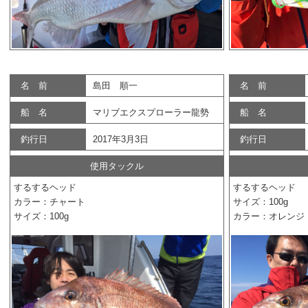
名 前
島田 順一
名 前
船 名
マリブエクスプローラー龍勢
船 名
釣行日
2017年3月3日
釣行日
使用タックル
するするヘッド
するするヘッド
カラー：チャート
サイズ：100g
サイズ：100g
カラー：オレンジ