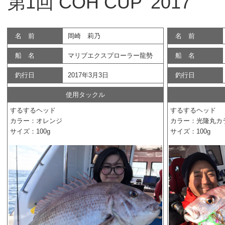
第1回 COH CUP ‘2017
名 前
岡崎 莉乃
名 前
船 名
マリブエクスプローラー龍勢
船 名
釣行日
2017年3月3日
釣行日
使用タックル
するするヘッド
するするヘッド
カラー：オレンジ
カラー：光隆丸カ
サイズ：100g
サイズ：100g