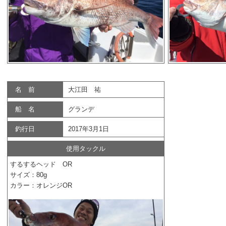
名 前
大江田 祐
船 名
グランデ
釣行日
2017年3月1日
使用タックル
するするヘッド OR
サイズ：80g
カラー：オレンジOR